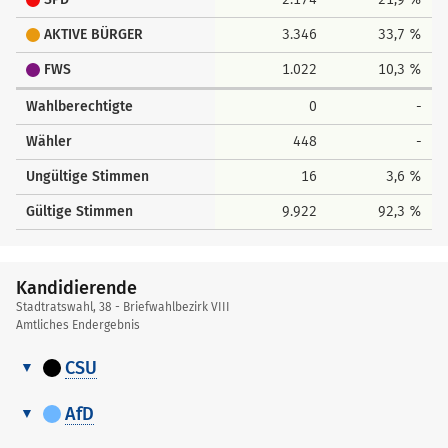
AKTIVE BÜRGER
3.346
33,7 %
FWS
1.022
10,3 %
Wahlberechtigte
0
-
Wähler
448
-
Ungültige Stimmen
16
3,6 %
Gültige Stimmen
9.922
92,3 %
Kandidierende
Stadtratswahl, 38 - Briefwahlbezirk VIII
Amtliches Endergebnis
CSU
Kandidierende
Nr.
Name, Vorname
Erreichter Platz
Gewählt
AfD
Kandidierende
Erreichter