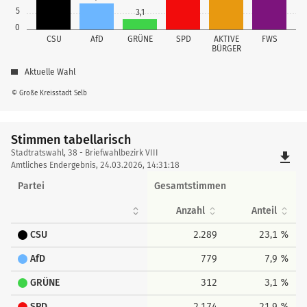
5
3,1
0
CSU
AfD
GRÜNE
SPD
AKTIVE
FWS
BÜRGER
Aktuelle Wahl
© Große Kreisstadt Selb
Stimmen tabellarisch
Stimmen
Stadtratswahl, 38 - Briefwahlbezirk VIII
file_download
tabellarisch
Amtliches Endergebnis, 24.03.2026, 14:31:18
Partei
Gesamtstimmen
Anzahl
Anteil
CSU
2.289
23,1 %
AfD
779
7,9 %
GRÜNE
312
3,1 %
SPD
2.174
21,9 %