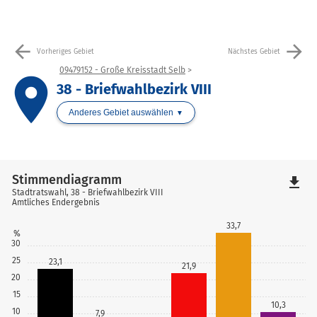
arrow_back
arrow_forward
Vorheriges Gebiet
Nächstes Gebiet
09479152 - Große Kreisstadt Selb
place
38 - Briefwahlbezirk VIII
Anderes Gebiet auswählen
Stimmendiagramm
file_download
Stadtratswahl, 38 - Briefwahlbezirk VIII
Amtliches Endergebnis
33,7
%
30
25
23,1
21,9
20
15
10,3
10
7,9