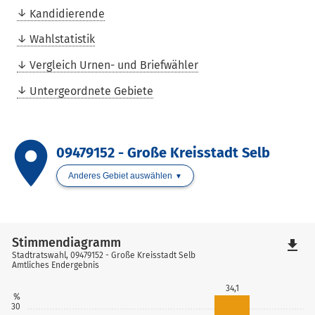
Kandidierende
Wahlstatistik
Vergleich Urnen- und Briefwähler
Untergeordnete Gebiete
place
09479152 - Große Kreisstadt Selb
Anderes Gebiet auswählen
Stimmendiagramm
file_download
Stadtratswahl, 09479152 - Große Kreisstadt Selb
Amtliches Endergebnis
34,1
%
30