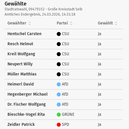
Gewählte
Gewählte
Stadtratswahl, 09479152 - Große Kreisstadt Selb
Amtliches Endergebnis, 24.03.2026, 14:31:18
Gewählter
Partei
Gewählt
Hentschel Carsten
CSU
Ja
Resch Helmut
CSU
Ja
Kreil Wolfgang
CSU
Ja
Neupert Willy
CSU
Ja
Müller Matthias
CSU
Ja
Heimerl David
AfD
Ja
Hegenberger Michael
AfD
Ja
Dr. Fischer Wolfgang
AfD
Ja
Bieschke-Vogel Rita
GRÜNE
Ja
Zeidler Patrick
SPD
Ja