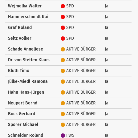
Wejmelka Walter
SPD
Ja
Hammerschmidt Kai
SPD
Ja
Graf Roland
SPD
Ja
Seitz Volker
SPD
Ja
Schade Anneliese
AKTIVE BÜRGER
Ja
Dr. von Stetten Klaus
AKTIVE BÜRGER
Ja
Kluth Timo
AKTIVE BÜRGER
Ja
Jülke-Miedl Ramona
AKTIVE BÜRGER
Ja
Hahn Hans-Jürgen
AKTIVE BÜRGER
Ja
Neupert Bernd
AKTIVE BÜRGER
Ja
Bock Gerhard
AKTIVE BÜRGER
Ja
Sporer Michael
AKTIVE BÜRGER
Ja
Schneider Roland
FWS
Ja