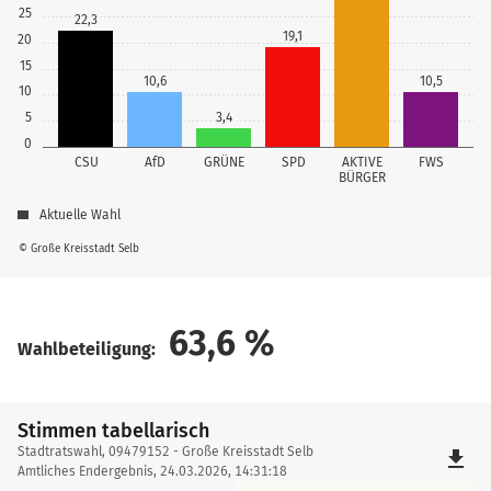
25
22,3
19,1
20
15
10,6
10,5
10
5
3,4
0
CSU
AfD
GRÜNE
SPD
AKTIVE
FWS
BÜRGER
Aktuelle Wahl
© Große Kreisstadt Selb
63,6
%
Wahlbeteiligung:
Stimmen tabellarisch
Stimmen
Stadtratswahl, 09479152 - Große Kreisstadt Selb
file_download
tabellarisch
Amtliches Endergebnis, 24.03.2026, 14:31:18