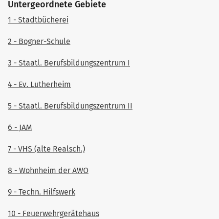
Untergeordnete Gebiete
22
Dumont Sabine
23
1.043
Nachrücker
24
Kreil Wolfgang
3
2.442
Ja
nach oben
1 - Stadtbücherei
23
Schade Heinz
19
1.374
Nachrücker
nach oben
24
Baron David
24
853
Nachrücker
2 - Bogner-Schule
nach oben
3 - Staatl. Berufsbildungszentrum I
4 - Ev. Lutherheim
5 - Staatl. Berufsbildungszentrum II
6 - JAM
7 - VHS (alte Realsch.)
8 - Wohnheim der AWO
9 - Techn. Hilfswerk
10 - Feuerwehrgerätehaus