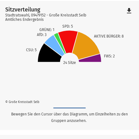
Sitzverteilung
file_download
Stadtratswahl, 09479152 - Große Kreisstadt Selb
Amtliches Endergebnis
SPD: 5
GRÜNE: 1
AfD: 3
AKTIVE BÜRGER: 8
CSU: 5
FWS: 2
24 Sitze
© Große Kreisstadt Selb
Bewegen Sie den Cursor über das Diagramm, um Einzelheiten zu den
Gruppen anzusehen.