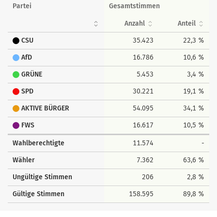
Partei
Gesamtstimmen
Anzahl
Anteil
CSU
35.423
22,3 %
AfD
16.786
10,6 %
GRÜNE
5.453
3,4 %
SPD
30.221
19,1 %
AKTIVE BÜRGER
54.095
34,1 %
FWS
16.617
10,5 %
Wahlberechtigte
11.574
-
Wähler
7.362
63,6 %
Ungültige Stimmen
206
2,8 %
Gültige Stimmen
158.595
89,8 %