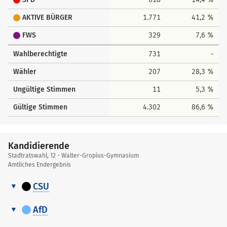
AKTIVE BÜRGER
1.771
41,2 %
FWS
329
7,6 %
Wahlberechtigte
731
-
Wähler
207
28,3 %
Ungültige Stimmen
11
5,3 %
Gültige Stimmen
4.302
86,6 %
Kandidierende
Stadtratswahl, 12 - Walter-Gropius-Gymnasium
Amtliches Endergebnis
CSU
Kandidierende
Nr.
Name, Vorname
Erreichter Platz
Gewählt
AfD
Kandidierende
Erreichter