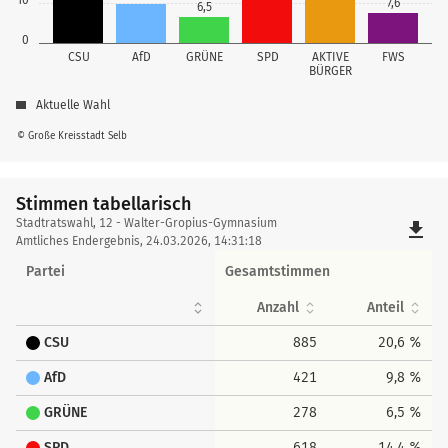
7,6
6,5
0
CSU
AfD
GRÜNE
SPD
AKTIVE
FWS
BÜRGER
Aktuelle Wahl
© Große Kreisstadt Selb
Stimmen tabellarisch
Stimmen
Stadtratswahl, 12 - Walter-Gropius-Gymnasium
file_download
tabellarisch
Amtliches Endergebnis, 24.03.2026, 14:31:18
Partei
Gesamtstimmen
Anzahl
Anteil
CSU
885
20,6 %
AfD
421
9,8 %
GRÜNE
278
6,5 %
SPD
618
14,4 %