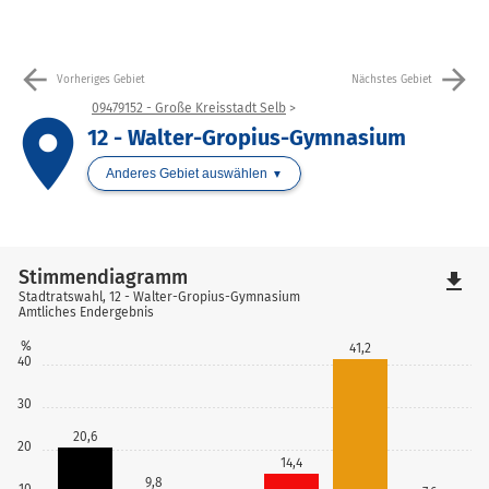
arrow_back
arrow_forward
Vorheriges Gebiet
Nächstes Gebiet
09479152 - Große Kreisstadt Selb
place
12 - Walter-Gropius-Gymnasium
Anderes Gebiet auswählen
Stimmendiagramm
file_download
Stadtratswahl, 12 - Walter-Gropius-Gymnasium
Amtliches Endergebnis
%
41,2
40
30
20,6
20
14,4
9,8
10